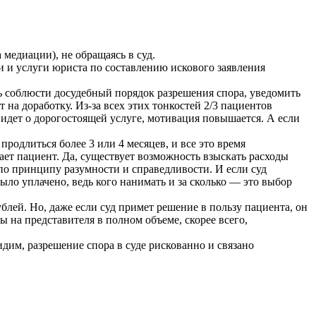
медиации), не обращаясь в суд.
и и услуги юриста по составлению искового заявления
ть соблюсти досудебный порядок разрешения спора, уведомить
на доработку. Из-за всех этих тонкостей 2/3 пациентов
ь идет о дорогостоящей услуге, мотивация повышается. А если
продлиться более 3 или 4 месяцев, и все это время
вает пациент. Да, существует возможность взыскать расходы
 по принципу разумности и справедливости. И если суд
было уплачено, ведь кого нанимать и за сколько — это выбор
блей. Но, даже если суд примет решение в пользу пациента, он
 на представителя в полном объеме, скорее всего,
идим, разрешение спора в суде рискованно и связано