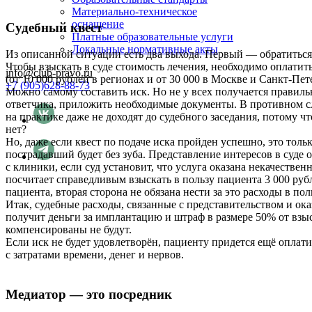
Материально-техническое
оснащение
Судебный квест
Платные образовательные услуги
Локальные нормативные акты
Из описанной ситуации есть два выхода. Первый — обратиться 
Чтобы взыскать в суде стоимость лечения, необходимо оплатит
info@club-pravo.ru
(от 10 000 рублей в регионах и от 30 000 в Москве и Санкт-Пет
+7 (905)628-88-73
Можно самому составить иск. Но не у всех получается правиль
ответчика, приложить необходимые документы. В противном случ
на практике даже не доходят до судебного заседания, потому ч
нет?
Но, даже если квест по подаче иска пройден успешно, это тольк
пострадавший будет без зуба. Представление интересов в суде о
с клиники, если суд установит, что услуга оказана некачестве
посчитает справедливым взыскать в пользу пациента 3 000 рубл
пациента, вторая сторона не обязана нести за это расходы в по
Итак, судебные расходы, связанные с представительством и ока
получит деньги за имплантацию и штраф в размере 50% от взыс
компенсированы не будут.
Если иск не будет удовлетворён, пациенту придется ещё оплати
с затратами времени, денег и нервов.
Медиатор — это посредник