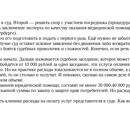
в суд. Второй — решить спор с участием посредника (процедура 
ь заключение эксперта по качеству оказания медицинской помощ
ербурге).
но его подготовить и подать с первого раза. Ещё нужно не забы
ае суд оставит исковое заявление без движения либо возвратит 
то боятся судебных проволочек и сложностей. Конечно, если реч
о начало. Дальше назначается судебное заседание, которое может 
бойдётся от 10 000 рублей за одно заседание, эти услуги оплачи
нно. Но на практике расходы взыскиваются не в полном объеме, а
ей, то он столько и получит. И неважно, сколько на самом деле 
лном объеме.
занием юридической помощи, составят не менее 30 000-40 000 ру
канной суммы по закону о защите прав потребителей. Но расходы
ть клинике расходы на оплату услуг представителя в суде. Как в