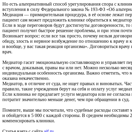
Но есть альтернативный способ урегулирования спора с клиник
вступления в силу Федерального закона № 193-ФЗ «Об альтерн
Медиация — примирительная процедура, в её основе лежат пе
пациент сам может предложить клинике обратиться к медиатору,
Если в ходе переговоров будут достигнуты договоренности, то
пациент получит быстрое решение проблемы, и при этом почти
Возникает вопрос: если все так просто, почему нельзя договор
обиду, злость и нервное возбуждение по отношению к врачу и к 
и вообще, у вас такая реакция организма». Договориться врачу
врач.
Медиатор гасит эмоциональную составляющую и управляет пере
с врачом, доказывая, правы вы или нет. Можно несколько месяце
индивидуальная особенность организма. Важно отметить, что м
оказана некачественно.
Медиатор, в отличие от суда, не ищет правых и виноватых. Час
правило, такие учреждения берут на себя и оплату услуг меди
Если клиника не предлагает услуги медиатора или не согласна 
потратит значительно меньше денег, чем при обращении в суд.
Помните, выше мы посчитали, что судебные расходы составят м
и обойдется в 5 000 с каждой стороны. В среднем необходимы 2
компенсировать клиники.
Статья взята с сайта
aif.ru