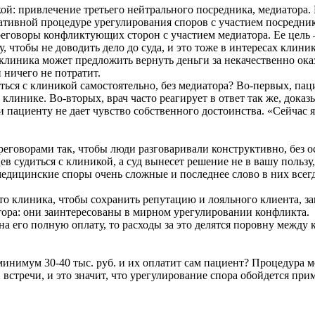
ой: привлечение третьего нейтрального посредника, медиатора. 
ативной процедуре урегулирования споров с участием посредник
реговоры конфликтующих сторон с участием медиатора. Ее цель
 чтобы не доводить дело до суда, и это тоже в интересах клини
 клиника может предложить вернуть деньги за некачественно ока
 ничего не потратит.
иться с клиникой самостоятельно, без медиатора? Во-первых, па
клинике. Во-вторых, врач часто реагирует в ответ так же, доказ
 и пациенту не дает чувство собственного достоинства. «Сейчас 
говорами так, чтобы люди разговаривали конструктивно, без ос
в судиться с клиникой, а суд вынесет решение не в вашу пользу, 
едицинские споры очень сложные и последнее слово в них всегда
то клиника, чтобы сохранить репутацию и лояльного клиента, за
атора: они заинтересованы в мирном урегулировании конфликта.
на его полную оплату, то расходы за это делятся поровну между
инимум 30-40 тыс. руб. и их оплатит сам пациент? Процедура ме
 встречи, и это значит, что урегулирование спора обойдется при