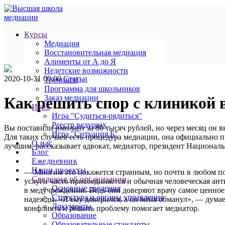
Курсы
Медиация
Восстановительная медиация
Алименты от А до Я
Недетские возможности
2020-10-31 00:00
Статьи
Тренинги
Программа для школьников
Заказ медиации
Как решить спор с клиникой 
Игра
Игра "Судиться-рядиться"
Реестр ведущих
Вы поставили имплант за 80 тысяч рублей, но через месяц он в
Игра "Ситуация Б"
Для таких случаев есть процедура медиации, она официально п
О нас
лучшим, рассказывает адвокат, медиатор, президент Национа
Блог
Ежедневник
Наши проекты
— Многим это покажется странным, но почти в любом по
Сведения об организации
услуги часто присоединяется и обычная человеческая ан
Основные сведения
в медучреждении. Ведь они доверяют врачу самое ценное,
Структура и органы управления
надежды. «Я ему доверился, а он меня обманул», — думае
Документы
конфликта и решить проблему помогает медиатор.
Образование
Образовательные стандарты