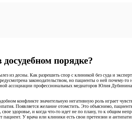
в досудебном порядке?
ылез из десны. Как разрешить спор с клиникой без суда и экспе
редусмотрена законодательством, но пациенты о ней почему-то 
льной ассоциации профессиональных медиаторов Юлия Дубинина
добном конфликте значительную негативную роль играет чувств
типатия. Появляется желание отомстить. Это объяснимо, пацие
 свое здоровье, и когда что-то идет не по плану, то к общим н
т пациент. У врача или клиники есть свои претензии и антипатии