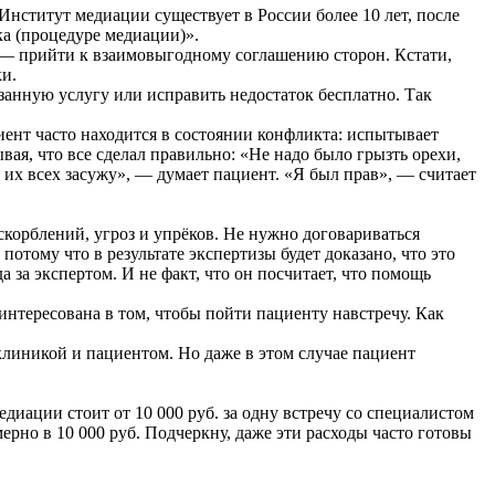
Институт медиации существует в России более 10 лет, после
а (процедуре медиации)».
 — прийти к взаимовыгодному соглашению сторон. Кстати,
ки.
занную услугу или исправить недостаток бесплатно. Так
циент часто находится в состоянии конфликта: испытывает
ывая, что все сделал правильно: «Не надо было грызть орехи,
я их всех засужу», — думает пациент. «Я был прав», — считает
корблений, угроз и упрёков. Не нужно договариваться
потому что в результате экспертизы будет доказано, что это
 за экспертом. И не факт, что он посчитает, что помощь
интересована в том, чтобы пойти пациенту навстречу. Как
 клиникой и пациентом. Но даже в этом случае пациент
диации стоит от 10 000 руб. за одну встречу со специалистом
мерно в 10 000 руб. Подчеркну, даже эти расходы часто готовы